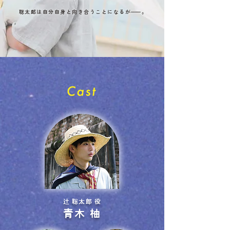
聡太郎は自分自身と向き合うことになるが
—
—。
辻 聡太郎 役
青木 柚