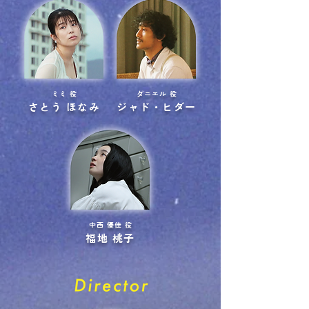
ミミ 役
ダニエル 役
さとう ほなみ
ジャド・ヒダー
中西 優佳 役
福地 桃子