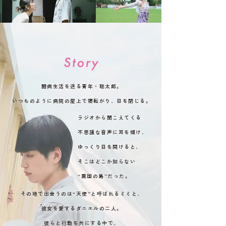
闘病生活を送る青年・聡太郎。
いつものように病院の屋上で寝転がり、目を閉じる。
ラジオから聞こえてくる
不思議な音声に耳を傾け、
ゆっくり目を開けると、
そこはどこか知らない
“異国の島”だった。
その地で出会うのは“天使”と呼ばれるミミと、
彼女を愛するダニエルの二人。
彼らと行動を共にする中で、