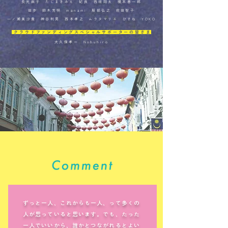
長光麻子 たじまきみえ 妃良 西垣翔太 榎本善一郎
田歩 鈴木芳明 manami 服部弘之 前田智子
一ノ瀬美沙貴 神谷利男 西本孝之 ムラタマリエ ひさね YOKO
クラウドファンディングスペシャルサポーターの皆さま
大久保孝一 Nobuhiro
ずっと一人、これからも一人、って多くの
人が思っていると思います。でも、たった
一人でいいから、誰かとつながれるとよい