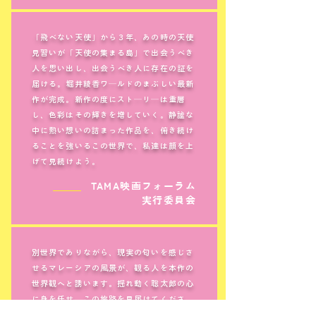
「飛べない天使」から３年、あの時の天使
見習いが「天使の集まる島」で出会うべき
人を思い出し、出会うべき人に存在の証を
届ける。堀井綾香ワ―ルドのまぶしい最新
作が完成。新作の度にスト―リ―は重層
し、色彩はその輝きを増していく。静謐な
中に熱い想いの詰まった作品を、俯き続け
ることを強いるこの世界で、私達は顔を上
げて見続けよう。
＿＿＿
TAMA映画フォーラム
実行委員会
別世界でありながら、現実の匂いを感じさ
せるマレーシアの風景が、観る人を本作の
世界観へと誘います。揺れ動く聡太郎の心
に身を任せ、この旅路を見届けてくださ
い。『飛べない天使』で描かれる聡太郎と