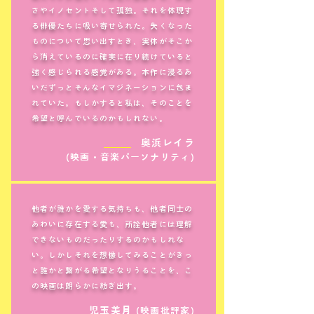
さやイノセントそして孤独。それを体現す
る俳優たちに吸い寄せられた。失くなった
ものについて思い出すとき、実体がそこか
ら消えているのに確実に在り続けていると
強く感じられる感覚がある。本作に浸るあ
いだずっとそんなイマジネーションに包ま
れていた。もしかすると私は、そのことを
希望と呼んでいるのかもしれない。
＿＿＿
奥浜レイラ
(映画・音楽パーソナリティ)
他者が誰かを愛する気持ちも、他者同士の
あわいに存在する愛も、所詮他者には理解
できないものだったりするのかもしれな
い。しかしそれを想像してみることがきっ
と誰かと繋がる希望となりうることを、こ
の映画は朗らかに紡ぎ出す。
＿＿＿
児玉美月
(映画批評家)