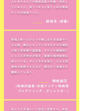
人と交わる上での喜怒哀楽が色濃く存在し
ていました。会うべき人に会うための勇気
をくれる映画でした。
＿＿＿
林裕太
(俳優)
登場人物一人ひとりが醸し出す空気感やリ
ズム感。舞台となっているそれぞれの場所
が放つ空気感や温度感。それらを魅惑的に
とらえる天性の才気を、監督の堀井綾香は
持っている。そしてその才気で、どんな空
想的な物語でさえもが、胸を打つ切実さを
獲得してしまう。
＿＿＿
暉峻創三
(映画評論家/大阪アジアン映画祭
プログラミング・ディレクター)
私たちが天使という存在に投影する、奔放