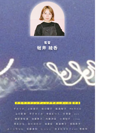
監督
堀井 綾香
クラウドファンディングサポーターの皆さま
ずさうさ 上田容子 坂口倫子 飯島智子 MARIKO
山口真実 平子めぐみ 寺田まつり 水野愛 sun
南部真佐美 加藤恵子 内藤詩菜 小澤裕
子 risa
原あかね 吉川ほのか 我妻空 髙庭博子 笹岡周平
よーこちゃん 佐藤美和 にっしぃ 泊まれるカフェen 恵我怜