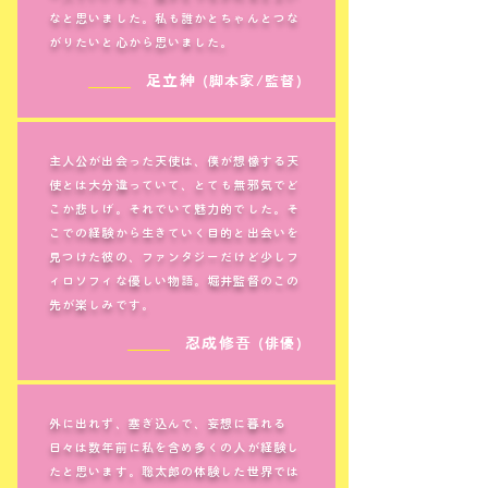
なと思いました。私も誰かとちゃんとつな
がりたいと心から思いました。
＿＿＿
足立紳
(脚本家/監督)
主人公が出会った天使は、僕が想像する天
使とは大分違っていて、とても無邪気でど
こか悲しげ。それでいて魅力的でした。そ
こでの経験から生きていく目的と出会いを
見つけた彼の、ファンタジーだけど少しフ
ィロソフィな優しい物語。堀井監督のこの
先が楽しみです。
＿＿＿
忍成修吾
(俳優)
外に出れず、塞ぎ込んで、妄想に暮れる
日々は数年前に私を含め多くの人が経験し
たと思います。聡太郎の体験した世界では