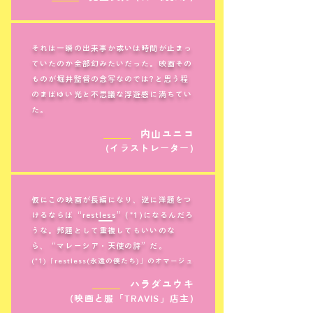
それは一瞬の出来事か或いは時間が止まっ
ていたのか全部幻みたいだった。映画その
ものが堀井監督の念写なのでは?と思う程
のまばゆい光と不思議な浮遊感に満ちてい
た。
＿＿＿
内山ユニコ
(イラストレーター)
仮にこの映画が長編になり、逆に洋題をつ
けるならば“restless”(*1)になるんだろ
うな。邦題として重複してもいいのな
ら、“マレーシア・天使の詩”だ。
(*1)「restless(永遠の僕たち)」のオマージュ
＿＿＿
ハラダユウキ
(映画と服「TRAVIS」店主)