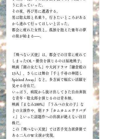
うに去っていった。
その夜、再び男に遭遇する。
男は聡太郎と名乗り、行きたいところがある
から連れて行ってほしいと言った。
都会に疲れた女性と、孤独を抱えた⻘年の夢
の旅が始まる──。
『飛べない天使』は、
都会での日常に疲れて
しまったOL・優佳を演じるのは福地桃子。
映画『湖の女たち』や大河ドラマ『鎌倉殿の
13人』、さらには舞台『千と千尋の神隠し 
Spirited Away』など、多方面で幅広い活躍を
見せる存在だ。
いっぽう、病院から抜け出してきた自由奔放
な青年・聡太郎を演じるのは青木柚。
映画『まなみ100%』『うみべの女の子』な
どの主演作や、朝ドラ『カムカムエヴリバデ
ィ』といった話題作への出演が絶えない注目
株だ。
この『飛べない天使』では若手実力派俳優で
ある二人のW主演が実現。