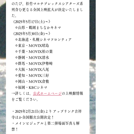
のたび、松竹マルチプレックスシアターズ系
列含む更なる全国上映拡大が決定いたしまし
た。
《2025年5月17日(土)〜》
　⚪︎山形・鶴岡まちなかキネマ
《2025年5月30日(金)〜》
　⚪︎北海道・札幌シネマフロンティア
　⚪︎東京・MOVIX昭島
　⚪︎千葉・MOVIX柏の葉
　⚪︎静岡・MOVIX清水
　⚪︎群馬・MOVIX伊勢崎
　⚪︎大阪・MOVIX八尾
　⚪︎愛知・MOVIX三好
　⚪︎岡山・MOVIX倉敷
　⚪︎福岡・KBCシネマ
→詳しくは、
公式ホームページ
の上映館情報
をご覧ください。
・2025年2月21日(金)より アップリンク吉祥
寺ほか全国順次公開決定！
・メインビジュアルと第二弾場面写真も解
禁！