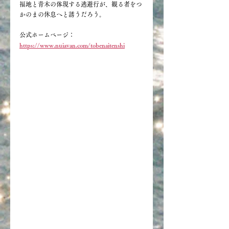
福地と青木の体現する逃避行が、観る者をつ
かのまの休息へと誘うだろう。 
公式ホームページ：
https://www.nuiavan.com/tobenaitenshi