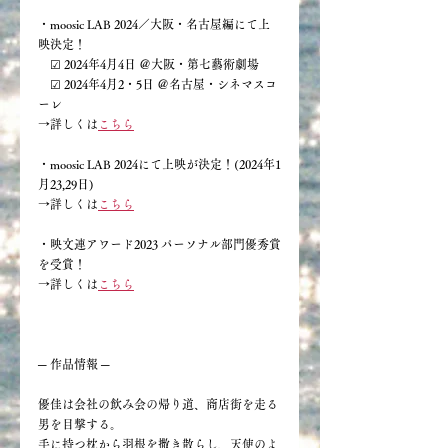
・moosic LAB 2024／大阪・名古屋編にて上
映決定！
　☑︎ 2024年4月4日 ＠大阪・第七藝術劇場
　☑︎ 2024年4月2・5日 ＠名古屋・シネマスコ
ーレ
→詳しくは
こちら
・
moosic LAB 2024にて上映が決定！(2024年1
月23,29日)
→詳しくは
こちら
・映文連アワード2023 パーソナル部門優秀賞
を受賞！
→詳しくは
こちら
─ 作品情報 ─
優佳は会社の飲み会の帰り道、商店街を走る
男を目撃する。
手に持つ枕から羽根を撒き散らし、天使のよ