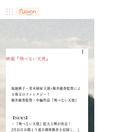
← back
映画『飛べない天使』
福地桃子・青木柚W主演×堀井綾香監督によ
る珠玉のファンタジー！ 
堀井綾香監督・中編作品
『飛べない天使』
【NEWS】
・『飛べない天使』拡大上映が決定！
2月21日公開より連日満席動員を記録し、こ