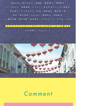
原あかね 吉川ほのか 我妻空 髙庭博子 笹岡周平
よーこちゃん 佐藤美和 にっしぃ 泊まれるカフェen 恵我怜
長光麻子 たじまきみえ 妃良 西垣翔太 榎本善一郎
田歩 鈴木芳明 manami 服部弘之 前田智子
一ノ瀬美沙貴 神谷利男 西本孝之 ムラタマリエ ひさね YOKO
クラウドファンディングスペシャルサポーターの皆さま
大久保孝一 Nobuhiro