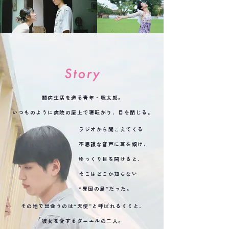
闘病生活を送る青年・聡太郎。
いつものように病院の屋上で寝転がり、目を閉じる。
ラジオから聞こえてくる
不思議な音声に耳を傾け、
ゆっくり目を開けると、
そこはどこか知らない
“異国の島”だった。
その地で出会うのは“天使”と呼ばれるミミと、
彼女を愛するダニエルの二人。