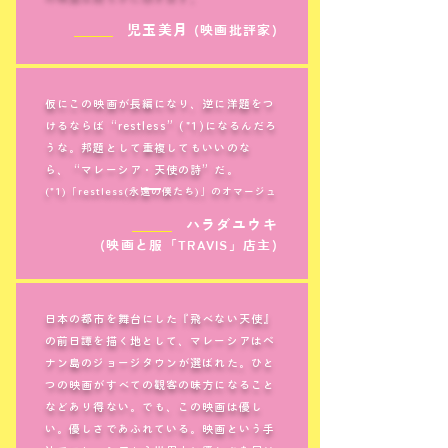
＿＿＿
児玉美月
(映画批評家)
仮にこの映画が長編になり、逆に洋題をつ
けるならば“restless”(*1)になるんだろ
うな。邦題として重複してもいいのな
ら、“マレーシア・天使の詩”だ。
(*1)「restless(永遠の僕たち)」のオマージュ
＿＿＿
ハラダユウキ
(映画と服「TRAVIS」店主)
日本の都市を舞台にした『飛べない天使』
の前日譚を描く地として、マレーシアはペ
ナン島のジョージタウンが選ばれた。ひと
つの映画がすべての観客の味方になること
などあり得ない。でも、この映画は優し
い。優しさであふれている。映画という手