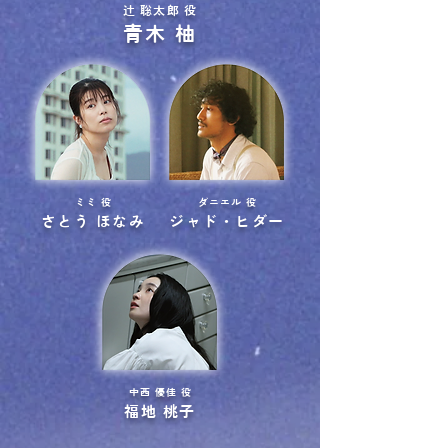
辻 聡太郎 役
青木 柚
ミミ 役
ダニエル 役
さとう ほなみ
ジャド・ヒダー
中西 優佳 役
福地 桃子