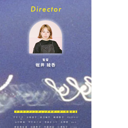
監督
堀井 綾香
クラウドファンディングサポーターの皆さま
ずさうさ 上田容子 坂口倫子 飯島智子 MARIKO
山口真実 平子めぐみ 寺田まつり 水野愛 sun
南部真佐美 加藤恵子 内藤詩菜 小澤裕
子 risa