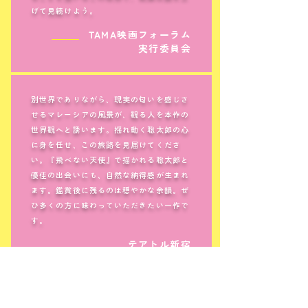
げて見続けよう。
＿＿＿
TAMA映画フォーラム
実行委員会
別世界でありながら、現実の匂いを感じさ
せるマレーシアの風景が、観る人を本作の
世界観へと誘います。揺れ動く聡太郎の心
に身を任せ、この旅路を見届けてくださ
い。『飛べない天使』で描かれる聡太郎と
優佳の出会いにも、自然な納得感が生まれ
ます。鑑賞後に残るのは穏やかな余韻。ぜ
ひ多くの方に味わっていただきたい一作で
す。
＿＿＿
テアトル新宿
天使とはなにか。わからない。ただ美し