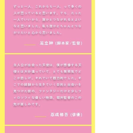
ずっと一人、これからも一人、って多くの
人が思っていると思います。でも、たった
一人でいいから、誰かとつながれるとよい
なと思いました。私も誰かとちゃんとつな
がりたいと心から思いました。
＿＿＿
足立紳
(脚本家/監督)
主人公が出会った天使は、僕が想像する天
使とは大分違っていて、とても無邪気でど
こか悲しげ。それでいて魅力的でした。そ
こでの経験から生きていく目的と出会いを
見つけた彼の、ファンタジーだけど少しフ
ィロソフィな優しい物語。堀井監督のこの
先が楽しみです。
＿＿＿
忍成修吾
(俳優)