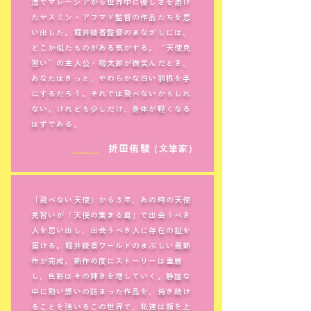
法でマレーシアから世界中に優しさを届け
たヤスミン・アフマド監督の作品たちを思
い出した。堀井綾香監督のまなざしには、
どこか似たものがある気がする。“天使見
習い”の主人公・聡太郎が微笑んだとき、
あなたはきっと、やわらかな白い羽根を手
にするだろう。それでは飛べないかもしれ
ない。けれども少しだけ、身体が軽くなる
はずである。
＿＿＿
折田侑駿
(文筆家)
「飛べない天使」から３年、あの時の天使
見習いが「天使の集まる島」で出会うべき
人を思い出し、出会うべき人に存在の証を
届ける。堀井綾香ワールドのまぶしい最新
作が完成。新作の度にストーリーは重層
し、色彩はその輝きを増していく。静謐な
中に熱い想いの詰まった作品を、俯き続け
ることを強いるこの世界で、私達は顔を上