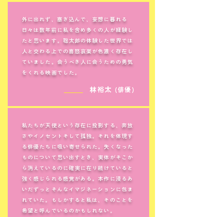
外に出れず、塞ぎ込んで、妄想に暮れる
日々は数年前に私を含め多くの人が経験し
たと思います。聡太郎の体験した世界では
人と交わる上での喜怒哀楽が色濃く存在し
ていました。会うべき人に会うための勇気
をくれる映画でした。
＿＿＿
林裕太
(俳優)
私たちが天使という存在に投影する、奔放
さやイノセントそして孤独。それを体現す
る俳優たちに吸い寄せられた。失くなった
ものについて思い出すとき、実体がそこか
ら消えているのに確実に在り続けていると
強く感じられる感覚がある。本作に浸るあ
いだずっとそんなイマジネーションに包ま
れていた。もしかすると私は、そのことを
希望と呼んでいるのかもしれない。