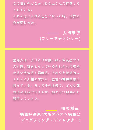
この世界のどこかにあなたがただ存在して
くれている。
それを信じられる自分になった時、世界の
色が変わった。
＿＿＿
大橋未歩
(フリーアナウンサー)
登場人物一人ひとりが醸し出す空気感やリ
ズム感。舞台となっているそれぞれの場所
が放つ空気感や温度感。それらを魅惑的に
とらえる天性の才気を、監督の堀井綾香は
持っている。そしてその才気で、どんな空
想的な物語でさえもが、胸を打つ切実さを
獲得してしまう。
＿＿＿
暉峻創三
(映画評論家/大阪アジアン映画祭
プログラミング・ディレクター)