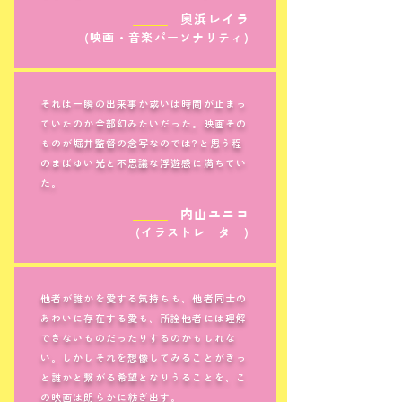
＿＿＿
奥浜レイラ
(映画・音楽パーソナリティ)
それは一瞬の出来事か或いは時間が止まっ
ていたのか全部幻みたいだった。映画その
ものが堀井監督の念写なのでは?と思う程
のまばゆい光と不思議な浮遊感に満ちてい
た。
＿＿＿
内山ユニコ
(イラストレーター)
他者が誰かを愛する気持ちも、他者同士の
あわいに存在する愛も、所詮他者には理解
できないものだったりするのかもしれな
い。しかしそれを想像してみることがきっ
と誰かと繋がる希望となりうることを、こ
の映画は朗らかに紡ぎ出す。